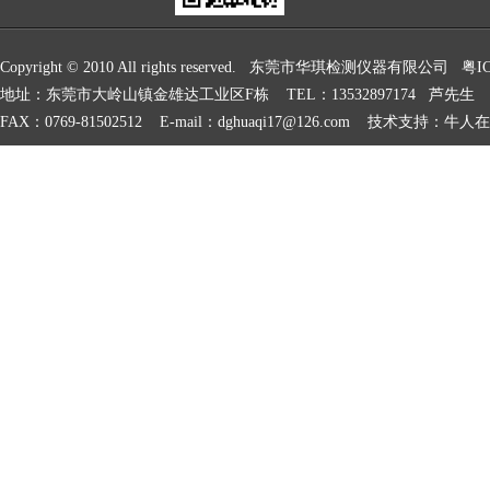
Copyright © 2010 All rights reserved. 东莞市华琪检测仪器有限公司 粤I
地址：东莞市大岭山镇金雄达工业区F栋 TEL：13532897174 芦先生 81
FAX：0769-81502512 E-mail：dghuaqi17@126.com 技术支持：牛人